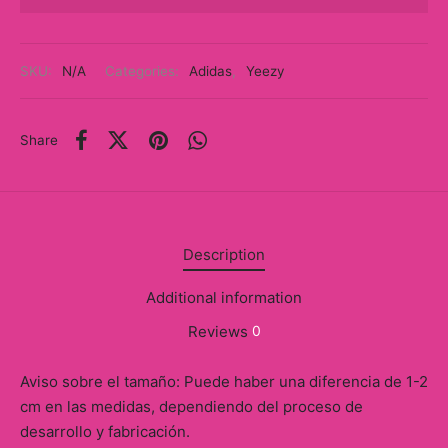
y
ancía al Momento
SKU:
N/A
Categories:
Adidas
,
Yeezy
a
Share
eso a Clases
eras
eas
Description
as
Additional information
Reviews
0
s
alias
Aviso sobre el tamaño: Puede haber una diferencia de 1-2
cm en las medidas, dependiendo del proceso de
@s
desarrollo y fabricación.