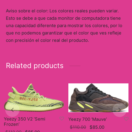
Aviso sobre el color: Los colores reales pueden variar.
Esto se debe a que cada monitor de computadora tiene
una capacidad diferente para mostrar los colores, por lo
que no podemos garantizar que el color que ves refleje
con precisión el color real del producto.
Related products
Yeezy 350 V2 ‘Semi
Yeezy 700 ‘Mauve’
Frozen’
Original
Current
$
110.00
$
85.00
Original
Current