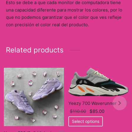
Esto se debe a que cada monitor de computadora tiene
una capacidad diferente para mostrar los colores, por lo
que no podemos garantizar que el color que ves refleje
con precisión el color real del producto.
Related products
Yeezy 700 Waverunner
Original
Current
$
110.00
$
85.00
price
This
price
Select options
was:
product
is: