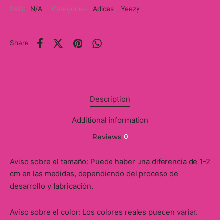
y
SKU:
N/A
Categories:
Adidas
,
Yeezy
ancía al Momento
Share
a
eso a Clases
eras
Description
eas
Additional information
Reviews
0
as
Aviso sobre el tamaño: Puede haber una diferencia de 1-2
s
cm en las medidas, dependiendo del proceso de
desarrollo y fabricación.
alias
@s
Aviso sobre el color: Los colores reales pueden variar.