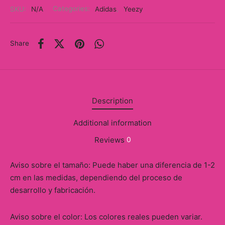
y
SKU:
N/A
Categories:
Adidas
,
Yeezy
ancía al Momento
Share
a
eso a Clases
eras
Description
eas
Additional information
Reviews
0
as
Aviso sobre el tamaño: Puede haber una diferencia de 1-2
s
cm en las medidas, dependiendo del proceso de
desarrollo y fabricación.
alias
@s
Aviso sobre el color: Los colores reales pueden variar.