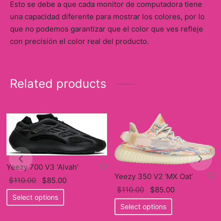
Esto se debe a que cada monitor de computadora tiene
una capacidad diferente para mostrar los colores, por lo
que no podemos garantizar que el color que ves refleje
con precisión el color real del producto.
Related products
Yeezy 700 V3 ‘Alvah’
Yeezy 350 V2 ‘MX Oat’
Original
Current
$
110.00
$
85.00
Original
Current
$
110.00
$
85.00
price
This
price
Select options
price
This
price
was:
product
is:
Select options
was:
product
is:
$110.00.
has
$85.00.