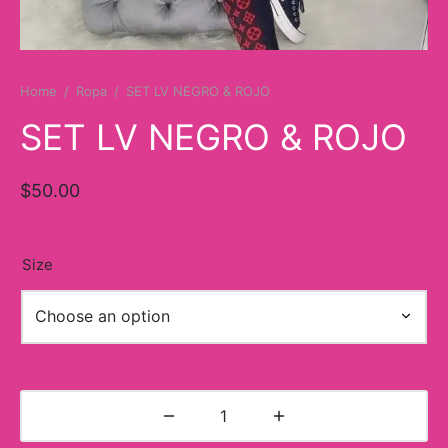
Bunny Collection
Jordan 4
s
Jordan 5
Home
/
Ropa
/
SET LV NEGRO & ROJO
SET LV NEGRO & ROJO
e&Gabbana
Jordan 6
A
ordan 11
$
50.00
Jordan 13
Size
Balance