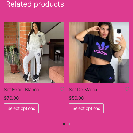
Related products
Set Fendi Blanco
Set De Marca
$
70.00
$
50.00
This
This
Select options
Select options
product
product
has
has
multiple
multiple