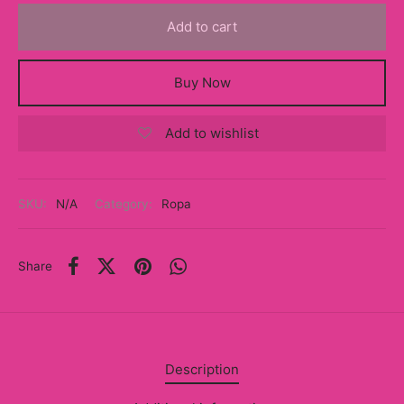
y
Add to cart
ancía al Momento
Buy Now
a
Add to wishlist
eso a Clases
eras
SKU:
N/A
Category:
Ropa
eas
as
Share
s
alias
Description
@s