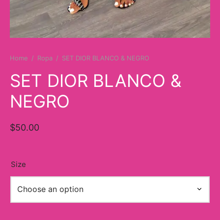
y
ancía al Momento
a
Home
/
Ropa
/
SET DIOR BLANCO & NEGRO
eso a Clases
SET DIOR BLANCO &
NEGRO
eras
eas
$
50.00
as
s
Size
alias
@s