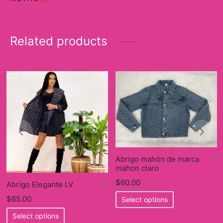
Related products
Abrigo mahón de marca
mahon claro
$
60.00
Abrigo Elegante LV
This
$
65.00
Select options
product
This
Select options
has