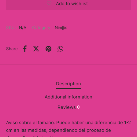
y
Add to wishlist
ancía al Momento
SKU:
N/A
Category:
Nin@s
a
eso a Clases
Share
eras
eas
Description
as
Additional information
s
Reviews
0
alias
Aviso sobre el tamaño: Puede haber una diferencia de 1-2
@s
cm en las medidas, dependiendo del proceso de