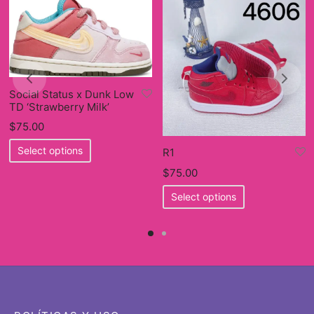
Social Status x Dunk Low
TD ‘Strawberry Milk’
$
75.00
This
Select options
R1
product
$
75.00
has
This
multiple
Select options
product
variants.
has
The
multiple
options
variants.
may
The
be
options
chosen
may