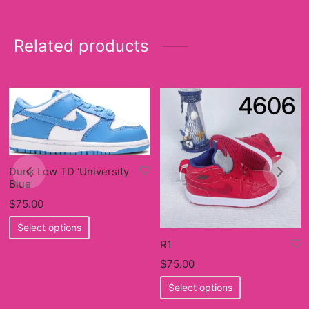
Related products
Dunk Low TD ‘University
Blue’
$
75.00
This
Select options
product
R1
has
$
75.00
multiple
This
Select options
variants.
product
The