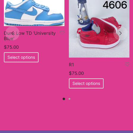
Dunk Low TD ‘University
Blue’
$
75.00
This
Select options
product
R1
has
$
75.00
multiple
This
Select options
variants.
product
The
has
options
multiple
may
variants.
be
The
chosen
options
on
may