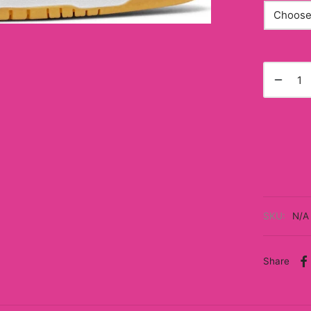
SKU:
N/A
Share