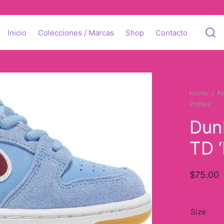
Inicio
Colecciones / Marcas
Shop
Contacto
Home
/
N
Phillies’
Dun
TD ‘
$
75.00
Size