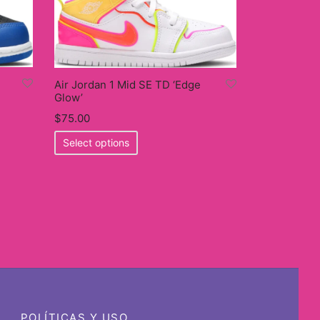
Air Jordan 1 Mid SE TD ‘Edge
Glow’
$
75.00
This
Select options
product
has
multiple
variants.
The
options
may
be
chosen
on
POLÍTICAS Y USO