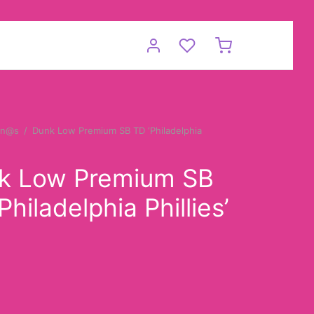
in@s
/
Dunk Low Premium SB TD ‘Philadelphia
k Low Premium SB
Philadelphia Phillies’