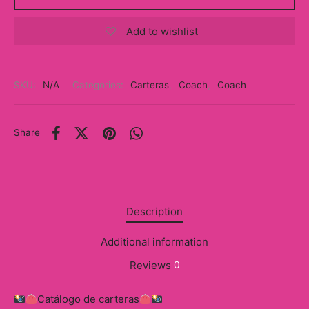
y
Add to wishlist
ancía al Momento
a
SKU:
N/A
Categories:
Carteras
,
Coach
,
Coach
eso a Clases
Share
eras
eas
as
Description
s
Additional information
alias
Reviews
0
@s
Catálogo de carteras