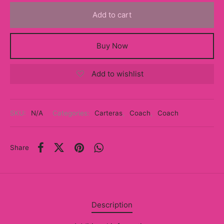
y
Add to cart
ancía al Momento
Buy Now
a
Add to wishlist
eso a Clases
eras
SKU:
N/A
Categories:
Carteras
,
Coach
,
Coach
eas
as
Share
s
alias
Description
@s