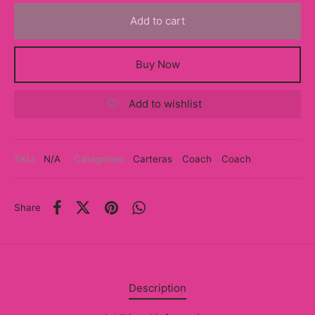
y
Add to cart
ancía al Momento
Buy Now
a
Add to wishlist
eso a Clases
eras
SKU:
N/A
Categories:
Carteras
,
Coach
,
Coach
eas
as
Share
s
alias
Description
@s