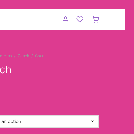
arteras
/
Coach
/
Coach
ch