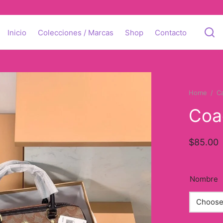
Inicio
Colecciones / Marcas
Shop
Contacto
Home
/
C
Coa
$
85.00
Nombre