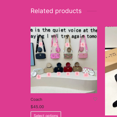
Related products
Coach
$
45.00
This
Select options