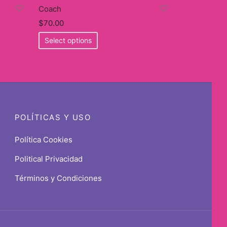
Coach
$
70.00
This
Select options
product
has
multiple
variants.
The
options
POLÍTICAS Y USO
may
be
Política Cookies
chosen
Political Privacidad
on
the
Términos y Condiciones
product
page