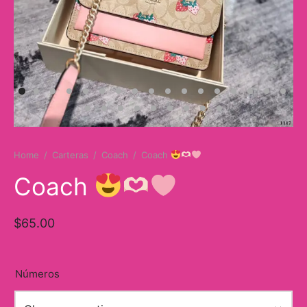
Bunny Collection
Jordan 4
s
Jordan 5
e&Gabbana
Jordan 6
A
ordan 11
Home
/
Carteras
/
Coach
/
Coach
Jordan 13
Coach
Balance
$
65.00
Números