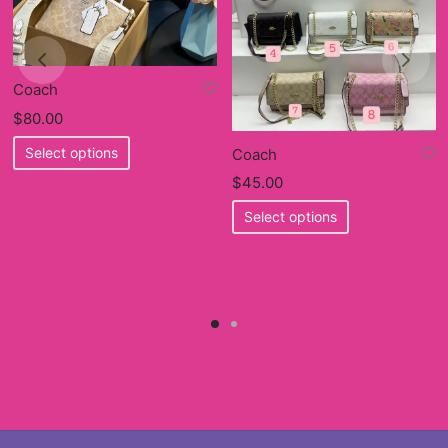
Coach
$
80.00
This
Select options
Coach
product
$
45.00
has
This
multiple
Select options
product
variants.
has
The
multiple
options
variants.
may
The
be
options
chosen
may
on
be
the
chosen
product