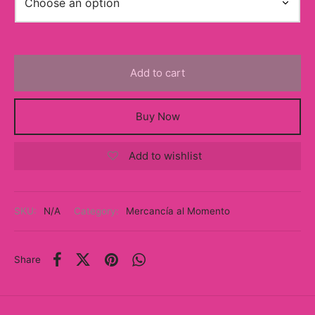
y
ancía al Momento
a
Add to cart
eso a Clases
Buy Now
eras
Add to wishlist
eas
as
SKU:
N/A
Category:
Mercancía al Momento
s
Share
alias
@s