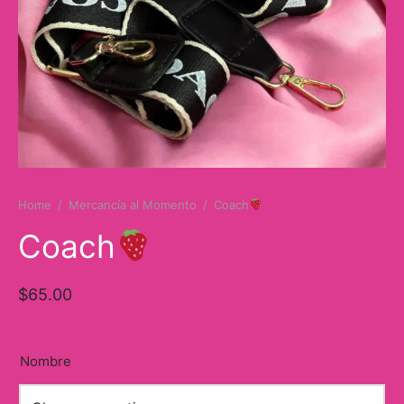
Bunny Collection
Jordan 4
s
Jordan 5
e&Gabbana
Jordan 6
A
ordan 11
Home
/
Mercancía al Momento
/
Coach
Jordan 13
Coach
Balance
$
65.00
Nombre