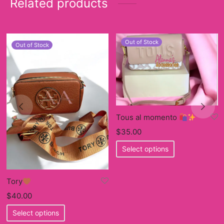
Related products
Out of Stock
Out of Stock
Tous al momento
$
35.00
This
Select options
product
has
multiple
Tory
variants.
$
40.00
The
This
Select options
options
product