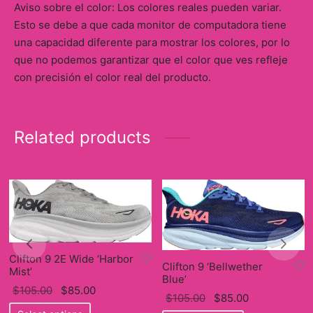
Aviso sobre el color: Los colores reales pueden variar.
Esto se debe a que cada monitor de computadora tiene
una capacidad diferente para mostrar los colores, por lo
que no podemos garantizar que el color que ves refleje
con precisión el color real del producto.
Related products
Clifton 9 2E Wide ‘Harbor
Clifton 9 ‘Bellwether
Mist’
Blue’
Original
Current
$
105.00
$
85.00
Original
Current
$
105.00
$
85.00
price
This
price