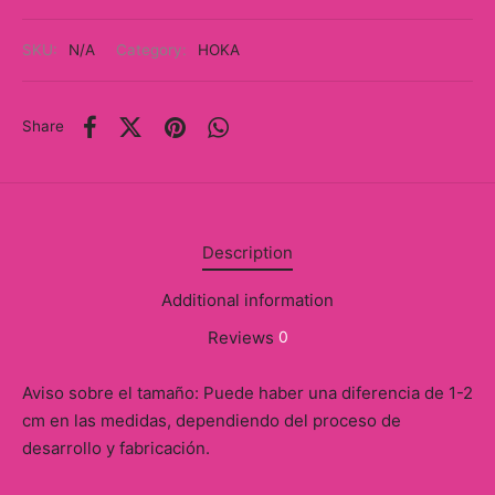
y
SKU:
N/A
Category:
HOKA
ancía al Momento
a
Share
eso a Clases
eras
Description
eas
Additional information
as
Reviews
0
s
Aviso sobre el tamaño: Puede haber una diferencia de 1-2
alias
cm en las medidas, dependiendo del proceso de
desarrollo y fabricación.
@s