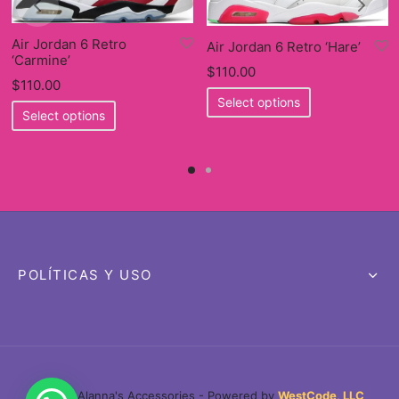
Air Jordan 6 Retro
Air Jordan 6 Retro ‘Hare’
‘Carmine’
$
110.00
$
110.00
This
Select options
This
product
Select options
product
has
has
multiple
multiple
variants.
variants.
The
The
options
options
may
may
be
POLÍTICAS Y USO
be
chosen
chosen
on
on
the
the
product
product
page
page
©2026 Alanna's Accessories - Powered by
WestCode, LLC