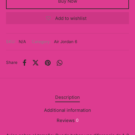
Buy Now
y
ancía al Momento
Add to wishlist
a
SKU:
N/A
Category:
Air Jordan 6
eso a Clases
eras
Share
eas
as
Description
s
Additional information
alias
Reviews
0
@s