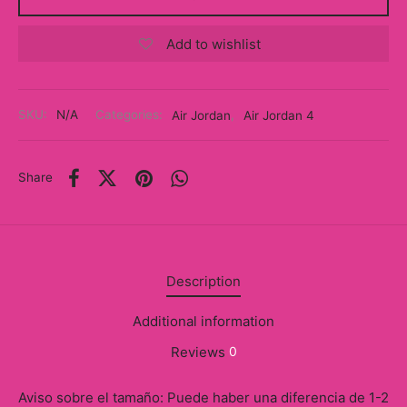
y
Add to wishlist
ancía al Momento
a
SKU:
N/A
Categories:
Air Jordan
,
Air Jordan 4
eso a Clases
eras
Share
eas
as
Description
s
Additional information
alias
Reviews
0
@s
Aviso sobre el tamaño: Puede haber una diferencia de 1-2