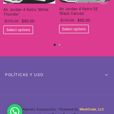
Air Jordan 4 Retro SE
Air Jordan 4 Retro ‘White
‘Black Canvas’
Thunder’
Original
Current
$
110.00
$
85.00
Original
Current
$
110.00
$
85.00
price
This
price
price
This
price
Select options
Select options
was:
product
is:
was:
product
is:
$110.00.
has
$85.00.
$110.00.
has
$85.00.
multiple
multiple
variants.
variants.
The
The
options
options
may
may
POLÍTICAS Y USO
be
be
chosen
chosen
on
on
the
the
product
product
page
©2026 Alanna's Accessories - Powered by
WestCode, LLC
page