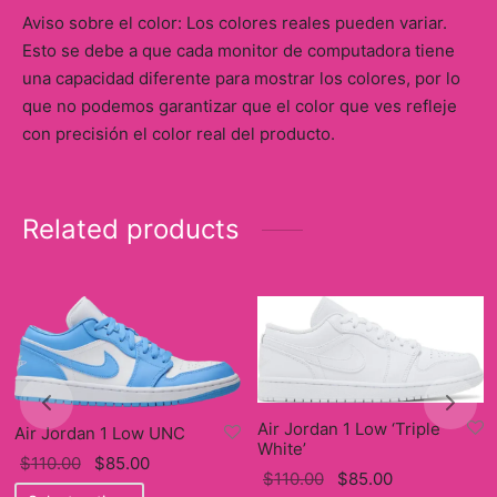
Aviso sobre el color: Los colores reales pueden variar.
Esto se debe a que cada monitor de computadora tiene
una capacidad diferente para mostrar los colores, por lo
que no podemos garantizar que el color que ves refleje
con precisión el color real del producto.
Related products
Air Jordan 1 Low ‘Triple
Air Jordan 1 Low UNC
White’
Original
Current
$
110.00
$
85.00
Original
Current
$
110.00
$
85.00
price
This
price