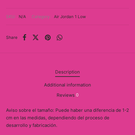
y
SKU:
N/A
Category:
Air Jordan 1 Low
ancía al Momento
a
Share
eso a Clases
eras
Description
eas
Additional information
as
Reviews
0
s
Aviso sobre el tamaño: Puede haber una diferencia de 1-2
alias
cm en las medidas, dependiendo del proceso de
desarrollo y fabricación.
@s