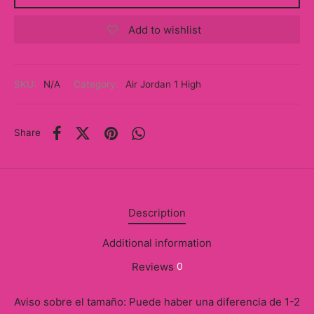
y
Add to wishlist
ancía al Momento
a
SKU:
N/A
Category:
Air Jordan 1 High
eso a Clases
Share
eras
eas
as
Description
s
Additional information
alias
Reviews
0
@s
Aviso sobre el tamaño: Puede haber una diferencia de 1-2