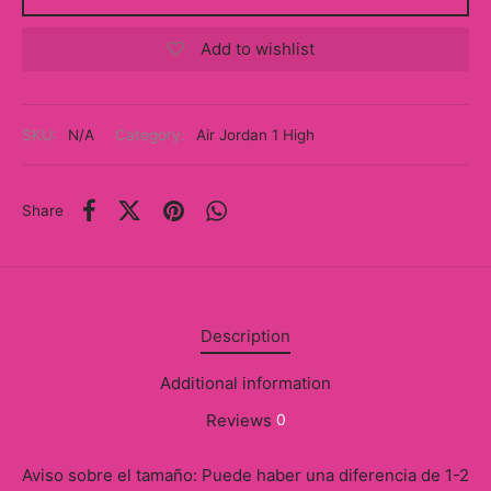
y
Add to wishlist
ancía al Momento
a
SKU:
N/A
Category:
Air Jordan 1 High
eso a Clases
Share
eras
eas
as
Description
s
Additional information
alias
Reviews
0
@s
Aviso sobre el tamaño: Puede haber una diferencia de 1-2