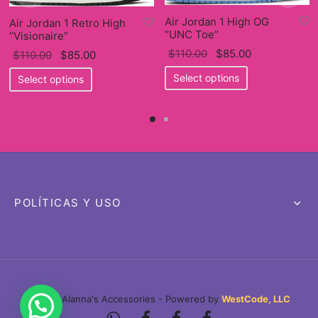
Air Jordan 1 High OG
Air Jordan 1 Retro High
“UNC Toe”
“Visionaire”
Original
Current
$
110.00
$
85.00
Original
Current
$
110.00
$
85.00
price
This
price
price
This
price
Select options
Select options
was:
product
is:
was:
product
is:
$110.00.
has
$85.00.
$110.00.
has
$85.00.
multiple
multiple
variants.
variants.
The
The
options
options
may
may
POLÍTICAS Y USO
be
be
chosen
chosen
on
on
the
the
product
product
©2026 Alanna's Accessories - Powered by
WestCode, LLC
page
page