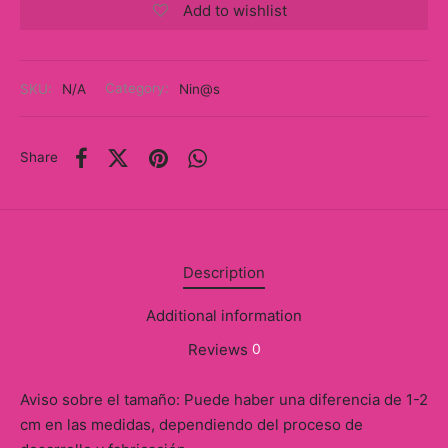
Add to wishlist
y
ancía al Momento
SKU:
N/A
Category:
Nin@s
a
eso a Clases
Share
eras
eas
Description
as
Additional information
s
Reviews
0
alias
Aviso sobre el tamaño: Puede haber una diferencia de 1-2
cm en las medidas, dependiendo del proceso de
@s