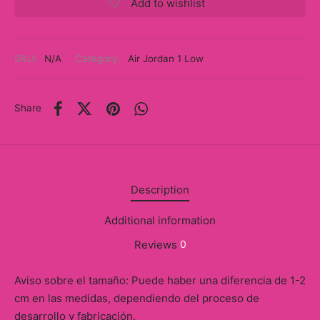
Add to wishlist
y
ancía al Momento
SKU:
N/A
Category:
Air Jordan 1 Low
a
eso a Clases
Share
eras
eas
Description
as
Additional information
s
Reviews
0
alias
Aviso sobre el tamaño: Puede haber una diferencia de 1-2
cm en las medidas, dependiendo del proceso de
@s
desarrollo y fabricación.