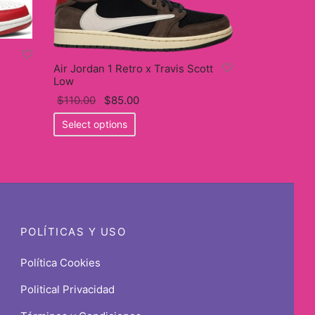
Air Jordan 1 Retro x Travis Scott
Low
Original
Current
$
110.00
$
85.00
price
This
price
Select options
was:
product
is:
$110.00.
has
$85.00.
multiple
variants.
The
options
POLÍTICAS Y USO
may
be
Política Cookies
chosen
Political Privacidad
on
the