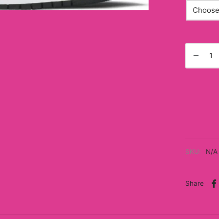
SKU:
N/A
Share