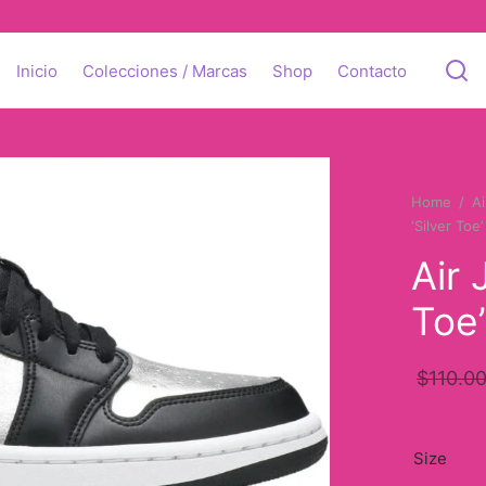
Inicio
Colecciones / Marcas
Shop
Contacto
Home
/
Ai
‘Silver Toe’
Air 
Toe’
$
110.0
Size