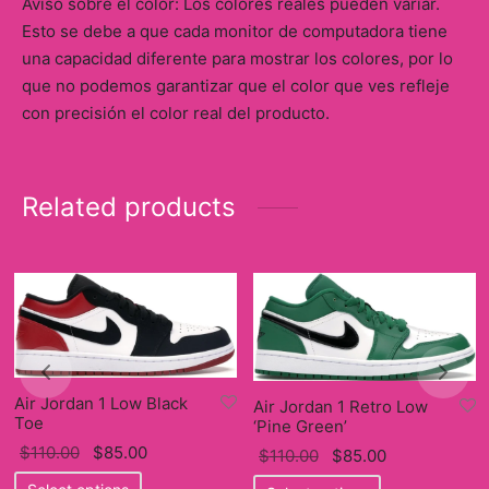
Aviso sobre el color: Los colores reales pueden variar.
Esto se debe a que cada monitor de computadora tiene
una capacidad diferente para mostrar los colores, por lo
que no podemos garantizar que el color que ves refleje
con precisión el color real del producto.
Related products
Air Jordan 1 Low Black
Air Jordan 1 Retro Low
Toe
‘Pine Green’
Original
Current
$
110.00
$
85.00
Original
Current
$
110.00
$
85.00
price
This
price
price
This
price