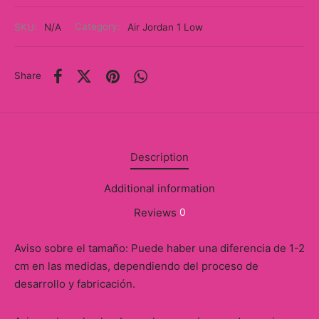
y
SKU:
N/A
Category:
Air Jordan 1 Low
ancía al Momento
a
Share
eso a Clases
eras
Description
eas
Additional information
as
Reviews
0
s
Aviso sobre el tamaño: Puede haber una diferencia de 1-2
cm en las medidas, dependiendo del proceso de
alias
desarrollo y fabricación.
@s