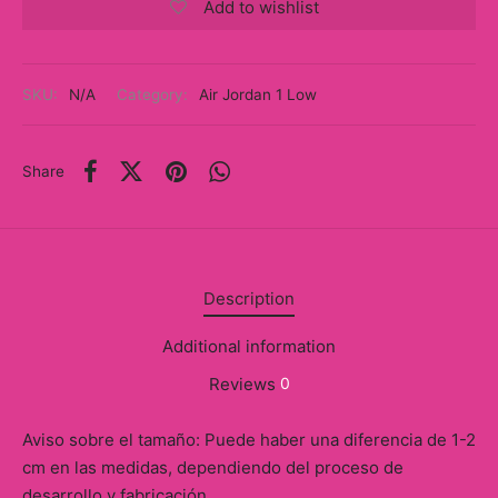
Add to wishlist
y
ancía al Momento
SKU:
N/A
Category:
Air Jordan 1 Low
a
eso a Clases
Share
eras
eas
Description
as
Additional information
s
Reviews
0
alias
Aviso sobre el tamaño: Puede haber una diferencia de 1-2
cm en las medidas, dependiendo del proceso de
@s
desarrollo y fabricación.