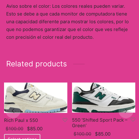
Aviso sobre el color: Los colores reales pueden variar.
Esto se debe a que cada monitor de computadora tiene
una capacidad diferente para mostrar los colores, por lo
que no podemos garantizar que el color que ves refleje
con precisión el color real del producto.
Related products
550 ‘Shifted Sport Pack –
Rich Paul x 550
Green’
Original
Current
$
100.00
$
85.00
Original
Current
$
100.00
$
85.00
price
This
price