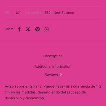
y
SKU:
N/A
Categories:
550
,
New Balance
ancía al Momento
a
Share
eso a Clases
eras
Description
eas
Additional information
as
Reviews
0
s
Aviso sobre el tamaño: Puede haber una diferencia de 1-2
alias
cm en las medidas, dependiendo del proceso de
desarrollo y fabricación.
@s